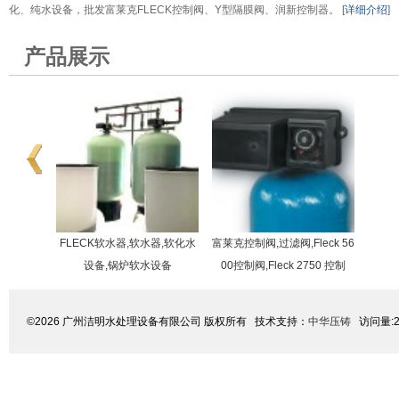
化、纯水设备，批发富莱克FLECK控制阀、Y型隔膜阀、润新控制器。 [
详细介绍
]
产品展示
滤器,循
过滤器
FLECK软水器,软水器,软化水
富莱克控制阀,过滤阀,Fleck 56
设备,锅炉软水设备
00控制阀,Fleck 2750 控制
©2026 广州洁明水处理设备有限公司 版权所有 技术支持：
中华压铸
访问量:2